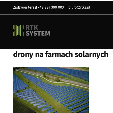
Skip
Zadzwoń teraz! +48 884 300 003
|
biuro@rtks.pl
to
content
drony na farmach solarnych