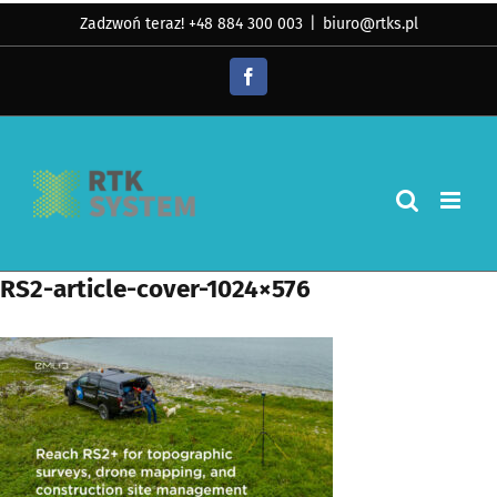
Skip
Zadzwoń teraz! +48 884 300 003
|
biuro@rtks.pl
to
Facebook
content
RS2-article-cover-1024×576