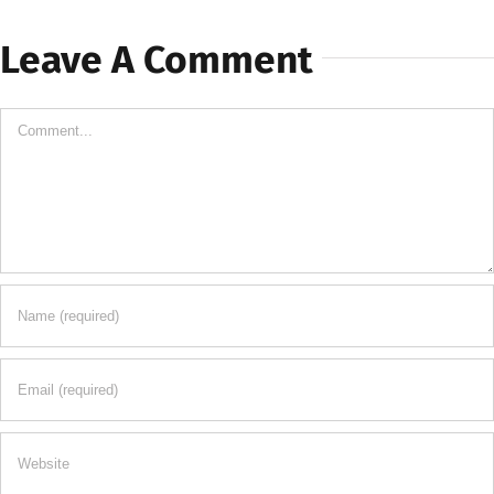
Leave A Comment
Comment