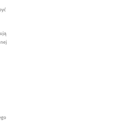
być
ują
pnej
ego