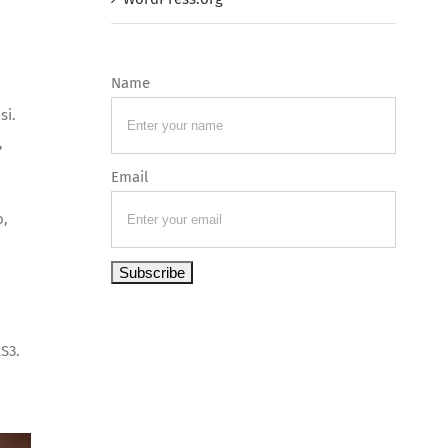
Name
si.
,
Email
o,
S3.