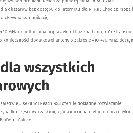
między odbiornikami Reach za pomocą radia LoRa. Działa
ne dla obszarów bez dostępu do Internetu dla NTRIP. Chociaż może 
a efektywną komunikację.
e 450 MHz do odbierania poprawek od baz z radiami, które transmit
 konieczności dodatkowej anteny o zakresie 410-470 MHz, dostę
dla wszystkich
arowych
 zaledwie 5 sekund! Reach RS3 oferuje dokładne rozwiązanie
rzypadku częściowo zasłoniętego widoku na niebo lub przechylon
eiDou i Galileo.